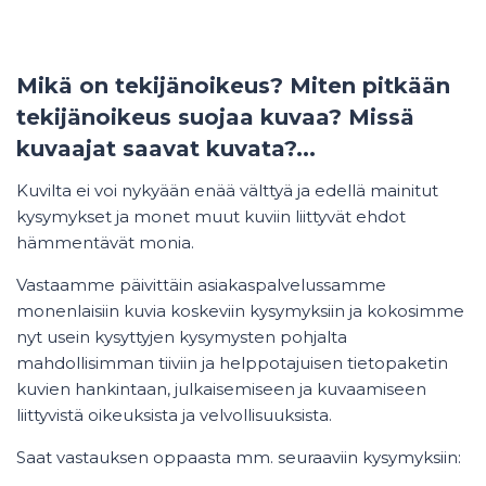
Mikä on tekijänoikeus? Miten pitkään
tekijänoikeus suojaa kuvaa? Missä
kuvaajat saavat kuvata?...
Kuvilta ei voi nykyään enää välttyä ja edellä mainitut
kysymykset ja monet muut
kuviin liittyvät ehdot
hämmentävät monia.
Vastaamme päivittäin asiakaspalvelussamme
monenlaisiin kuvia koskeviin kysymyksiin ja k
okosimme
nyt usein kysyttyjen kysymysten pohjalta
mahdollisimman tiiviin ja helppotajuisen tietopaketin
kuvien hankintaan, julkaisemiseen ja kuvaamiseen
liittyvistä oikeuksista ja velvollisuuksista.
Saat vastauksen oppaasta mm. seuraaviin kysymyksiin: