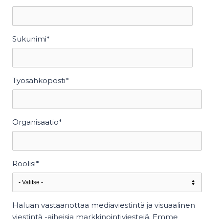
Sukunimi
*
Työsähköposti
*
Organisaatio
*
Roolisi
*
Haluan vastaanottaa mediaviestintä ja visuaalinen
viestintä -aiheisia markkinointiviestejä. Emme