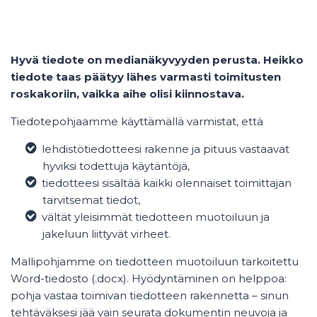
Hyvä tiedote on medianäkyvyyden perusta. Heikko
tiedote taas päätyy lähes varmasti toimitusten
roskakoriin, vaikka aihe olisi kiinnostava.
Tiedotepohjaamme käyttämällä varmistat, että
lehdistötiedotteesi rakenne ja pituus vastaavat
hyviksi todettuja käytäntöjä,
tiedotteesi sisältää kaikki olennaiset toimittajan
tarvitsemat tiedot,
vältät yleisimmät tiedotteen muotoiluun ja
jakeluun liittyvät virheet.
Mallipohjamme on tiedotteen muotoiluun tarkoitettu
Word-tiedosto (.docx). Hyödyntäminen on helppoa:
pohja vastaa toimivan tiedotteen rakennetta – sinun
tehtäväksesi jää vain seurata dokumentin neuvoja ja